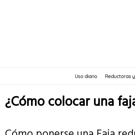
Saltar
al
contenido
Uso diario
Reductoras 
¿Cómo colocar una faj
Cómo ponerse una Faja red